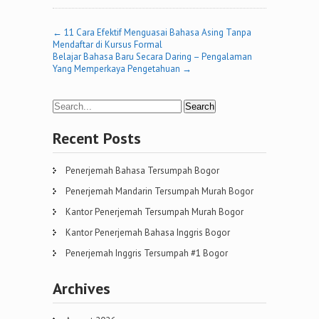
Post
←
11 Cara Efektif Menguasai Bahasa Asing Tanpa
Mendaftar di Kursus Formal
navigation
Belajar Bahasa Baru Secara Daring – Pengalaman
Yang Memperkaya Pengetahuan
→
Recent Posts
Penerjemah Bahasa Tersumpah Bogor
Penerjemah Mandarin Tersumpah Murah Bogor
Kantor Penerjemah Tersumpah Murah Bogor
Kantor Penerjemah Bahasa Inggris Bogor
Penerjemah Inggris Tersumpah #1 Bogor
Archives