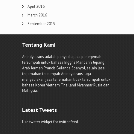
April 2016
March 2016
September 2015
Tentang Kami
Anindyatrans adalah penyedia jasa penerjemah
tersumpah untuk bahasa Inggris Mandarin Jepang
Arab Jerman Prancis Belanda Spanyol, selain jasa
terjemahan tersumpah Anindyatrans juga
menyediakan jasa terjemahan tidak tersumpah untuk
bahasa Korea Vietnam Thailand Myanmar Rusia dan
Malaysia.
Latest Tweets
Use twitter widget for twitter feed.