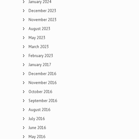
January 2024
December 2023
November 2023
August 2023
May 2023
March 2023
February 2023
January 2017
December 2016
November 2016
October 2016
September 2016
August 2016
July 2016
June 2016
May 2016