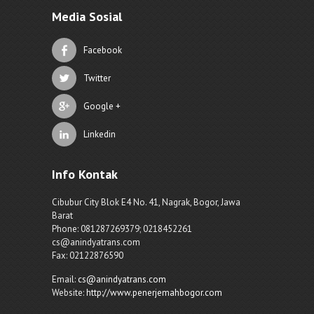
Media Sosial
Facebook
Twitter
Google +
Linkedin
Info Kontak
Cibubur City Blok E4 No. 41, Nagrak, Bogor, Jawa
Barat
Phone: 081287269379; 0218452261
cs@anindyatrans.com
Fax: 02122876590
Email:
cs@anindyatrans.com
Website:
http://www.penerjemahbogor.com