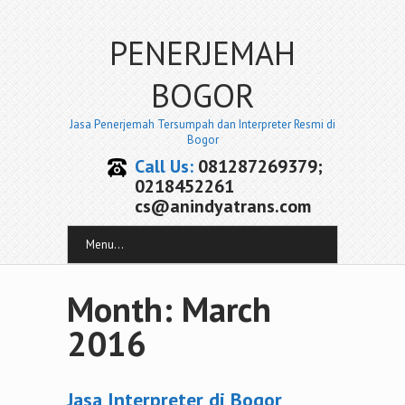
PENERJEMAH
BOGOR
Jasa Penerjemah Tersumpah dan Interpreter Resmi di
Bogor
Call Us:
081287269379;
0218452261
cs@anindyatrans.com
Menu...
Month:
March
2016
Jasa Interpreter di Bogor