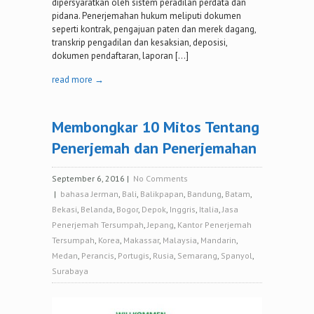
dipersyaratkan oleh sistem peradilan perdata dan
pidana. Penerjemahan hukum meliputi dokumen
seperti kontrak, pengajuan paten dan merek dagang,
transkrip pengadilan dan kesaksian, deposisi,
dokumen pendaftaran, laporan […]
read more →
Membongkar 10 Mitos Tentang
Penerjemah dan Penerjemahan
September 6, 2016
|
No Comments
|
bahasa Jerman
,
Bali
,
Balikpapan
,
Bandung
,
Batam
,
Bekasi
,
Belanda
,
Bogor
,
Depok
,
Inggris
,
Italia
,
Jasa
Penerjemah Tersumpah
,
Jepang
,
Kantor Penerjemah
Tersumpah
,
Korea
,
Makassar
,
Malaysia
,
Mandarin
,
Medan
,
Perancis
,
Portugis
,
Rusia
,
Semarang
,
Spanyol
,
Surabaya