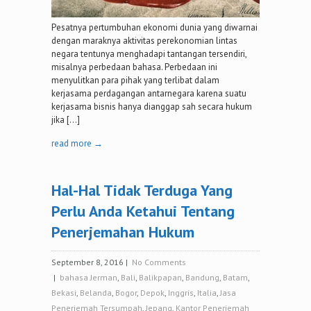
Pesatnya pertumbuhan ekonomi dunia yang diwarnai
dengan maraknya aktivitas perekonomian lintas
negara tentunya menghadapi tantangan tersendiri,
misalnya perbedaan bahasa. Perbedaan ini
menyulitkan para pihak yang terlibat dalam
kerjasama perdagangan antarnegara karena suatu
kerjasama bisnis hanya dianggap sah secara hukum
jika […]
read more →
Hal-Hal Tidak Terduga Yang
Perlu Anda Ketahui Tentang
Penerjemahan Hukum
September 8, 2016
|
No Comments
|
bahasa Jerman
,
Bali
,
Balikpapan
,
Bandung
,
Batam
,
Bekasi
,
Belanda
,
Bogor
,
Depok
,
Inggris
,
Italia
,
Jasa
Penerjemah Tersumpah
,
Jepang
,
Kantor Penerjemah