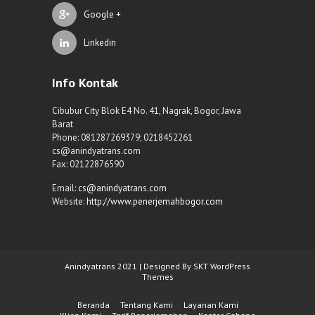
Google +
Linkedin
Info Kontak
Cibubur City Blok E4 No. 41, Nagrak, Bogor, Jawa
Barat
Phone: 081287269379; 0218452261
cs@anindyatrans.com
Fax: 02122876590
Email:
cs@anindyatrans.com
Website:
http://www.penerjemahbogor.com
Anindyatrans 2021 | Designed By SKT WordPress
Themes
Beranda
Tentang Kami
Layanan Kami