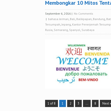
Membongkar 10 Mitos Tent
September 6, 2016
|
No Comments
|
bahasa Jerman
,
Bali
,
Balikpapan
,
Bandung
,
Ba
Tersumpah
,
Jepang
,
Kantor Penerjemah Tersum
Rusia
,
Semarang
,
Spanyol
,
Surabaya
1 of 8
1
2
3
…
8
Next 