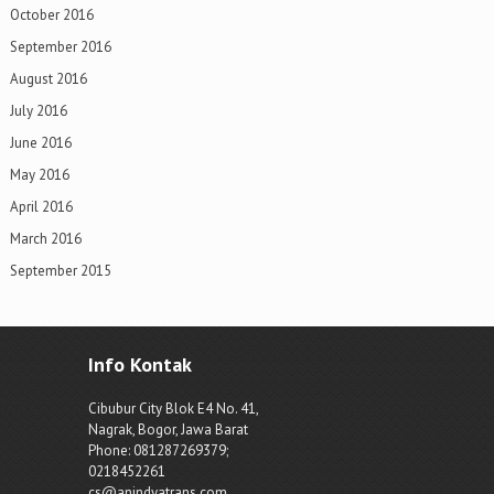
October 2016
September 2016
August 2016
July 2016
June 2016
May 2016
April 2016
March 2016
September 2015
Info Kontak
Cibubur City Blok E4 No. 41,
Nagrak, Bogor, Jawa Barat
Phone: 081287269379;
0218452261
cs@anindyatrans.com