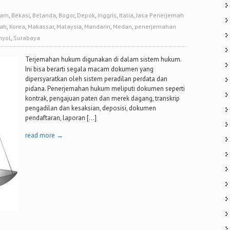
tam
,
Bekasi
,
Belanda
,
Bogor
,
Depok
,
Inggris
,
Italia
,
Jasa Penerjemah
pah
,
Korea
,
Makassar
,
Malaysia
,
Mandarin
,
Medan
,
penerjemahan
nyol
,
Surabaya
Terjemahan hukum digunakan di dalam sistem hukum.
Ini bisa berarti segala macam dokumen yang
dipersyaratkan oleh sistem peradilan perdata dan
pidana. Penerjemahan hukum meliputi dokumen seperti
kontrak, pengajuan paten dan merek dagang, transkrip
pengadilan dan kesaksian, deposisi, dokumen
pendaftaran, laporan […]
read more →