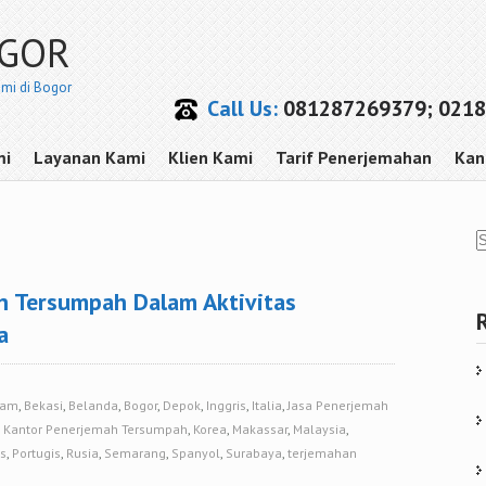
OGOR
smi di Bogor
Call Us:
081287269379; 0218
mi
Layanan Kami
Klien Kami
Tarif Penerjemahan
Kan
h Tersumpah Dalam Aktivitas
a
tam
,
Bekasi
,
Belanda
,
Bogor
,
Depok
,
Inggris
,
Italia
,
Jasa Penerjemah
,
Kantor Penerjemah Tersumpah
,
Korea
,
Makassar
,
Malaysia
,
is
,
Portugis
,
Rusia
,
Semarang
,
Spanyol
,
Surabaya
,
terjemahan