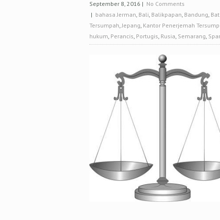
September 8, 2016
|
No Comments
|
bahasa Jerman
,
Bali
,
Balikpapan
,
Bandung
,
Ba
Tersumpah
,
Jepang
,
Kantor Penerjemah Tersum
hukum
,
Perancis
,
Portugis
,
Rusia
,
Semarang
,
Spa