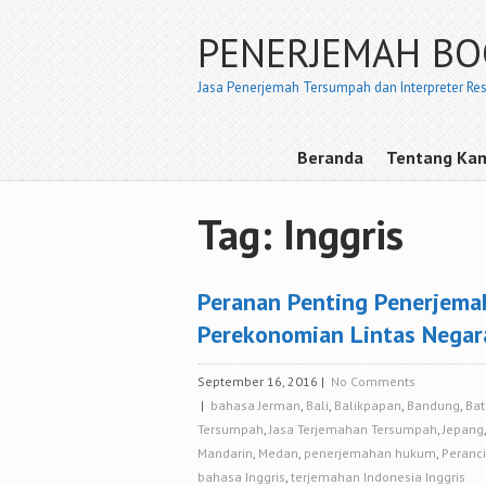
PENERJEMAH B
Jasa Penerjemah Tersumpah dan Interpreter Re
Beranda
Tentang Ka
Tag: Inggris
Peranan Penting Penerjema
Perekonomian Lintas Negar
September 16, 2016
|
No Comments
|
bahasa Jerman
,
Bali
,
Balikpapan
,
Bandung
,
Ba
Tersumpah
,
Jasa Terjemahan Tersumpah
,
Jepang
Mandarin
,
Medan
,
penerjemahan hukum
,
Peranc
bahasa Inggris
,
terjemahan Indonesia Inggris