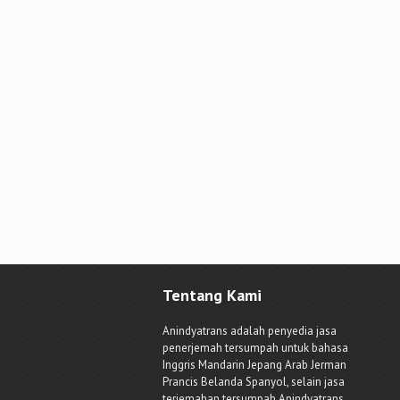
Tentang Kami
Anindyatrans adalah penyedia jasa
penerjemah tersumpah untuk bahasa
Inggris Mandarin Jepang Arab Jerman
Prancis Belanda Spanyol, selain jasa
terjemahan tersumpah Anindyatrans