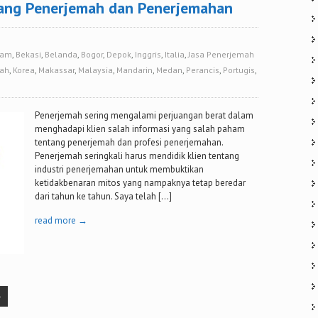
ang Penerjemah dan Penerjemahan
tam
,
Bekasi
,
Belanda
,
Bogor
,
Depok
,
Inggris
,
Italia
,
Jasa Penerjemah
pah
,
Korea
,
Makassar
,
Malaysia
,
Mandarin
,
Medan
,
Perancis
,
Portugis
,
Penerjemah sering mengalami perjuangan berat dalam
menghadapi klien salah informasi yang salah paham
tentang penerjemah dan profesi penerjemahan.
Penerjemah seringkali harus mendidik klien tentang
industri penerjemahan untuk membuktikan
ketidakbenaran mitos yang nampaknya tetap beredar
dari tahun ke tahun. Saya telah […]
read more →
»