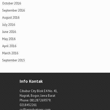
October 2016
September 2016
August 2016
July 2016
June 2016
May 2016
April 2016
March 2016
September 2015
Info Kontak
Cibubur City Blok E4 No. 41,
Nagrak, Bogor, Jawa Barat
Phone: 081287269379;
0218452261
cs@anindyatrans.com