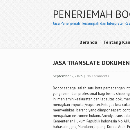
PENERJEMAH B
Jasa Penerjemah Tersumpah dan Interpreter Re
Beranda
Tentang Ka
JASA TRANSLATE DOKUMEN
September 5, 2025
|
No Comments
Bogor sebagai salah satu kota perdagangan in
yang resmi dan profesional bagi bisnis shipping,
ini menjamin keakuratan dan legalitas dokum
merugikan importer/exporter. Petugas bea cuka
memverifikasi barang yang diimpor seperti contoh
merupakan instrumen hukum. Anindyatrans adala
Kementerian Hukum Republik Indonesia No.AHU
bahasa Inggris, Mandarin, Jepang, Korea, Arab, Pr