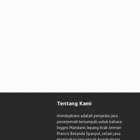
Tentang Kami
Anindyatrans adalah penyedia jasa
penerjemah tersumpah untuk bahasa
Inggris Mandarin Jepang Arab Jerman
Prancis Belanda Spanyol, selain jasa
terjemahan tersumpah Anindyatrans