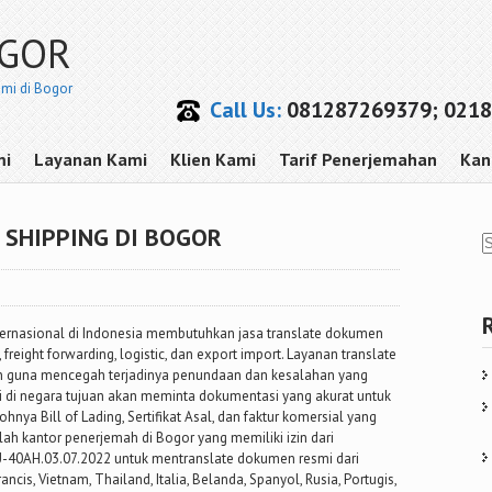
OGOR
smi di Bogor
Call Us:
081287269379; 0218
mi
Layanan Kami
Klien Kami
Tarif Penerjemahan
Kan
 SHIPPING DI BOGOR
ternasional di Indonesia membutuhkan jasa translate dokumen
 freight forwarding, logistic, dan export import. Layanan translate
en guna mencegah terjadinya penundaan dan kesalahan yang
i di negara tujuan akan meminta dokumentasi yang akurat untuk
nya Bill of Lading, Sertifikat Asal, dan faktur komersial yang
h kantor penerjemah di Bogor yang memiliki izin dari
-40AH.03.07.2022 untuk mentranslate dokumen resmi dari
ancis, Vietnam, Thailand, Italia, Belanda, Spanyol, Rusia, Portugis,