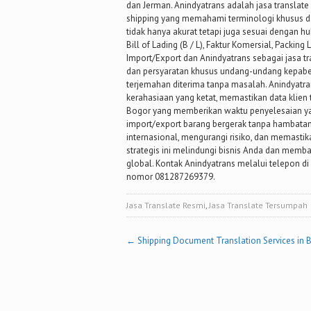
dan Jerman. Anindyatrans adalah jasa translate 
shipping yang memahami terminologi khusus 
tidak hanya akurat tetapi juga sesuai dengan h
Bill of Lading (B / L), Faktur Komersial, Packing 
Import/Export dan Anindyatrans sebagai jasa 
dan persyaratan khusus undang-undang kepabe
terjemahan diterima tanpa masalah. Anindyatra
kerahasiaan yang ketat, memastikan data klien t
Bogor yang memberikan waktu penyelesaian ya
import/export barang bergerak tanpa hambatan
internasional, mengurangi risiko, dan memastik
strategis ini melindungi bisnis Anda dan mem
global. Kontak Anindyatrans melalui telepon d
nomor 081287269379.
Jasa Translate Resmi
,
Jasa Translate Tersumpah
Post
←
Shipping Document Translation Services in 
navigation