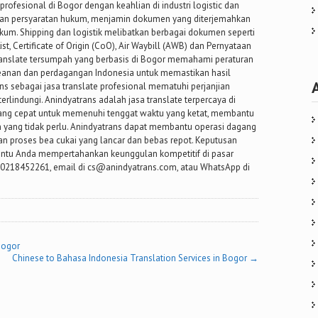
profesional di Bogor dengan keahlian di industri logistic dan
dan persyaratan hukum, menjamin dokumen yang diterjemahkan
ukum. Shipping dan logistik melibatkan berbagai dokumen seperti
List, Certificate of Origin (CoO), Air Waybill (AWB) dan Pernyataan
translate tersumpah yang berbasis di Bogor memahami peraturan
anan dan perdagangan Indonesia untuk memastikan hasil
ns sebagai jasa translate profesional mematuhi perjanjian
erlindungi. Anindyatrans adalah jasa translate terpercaya di
ng cepat untuk memenuhi tenggat waktu yang ketat, membantu
 yang tidak perlu. Anindyatrans dapat membantu operasi dagang
an proses bea cukai yang lancar dan bebas repot. Keputusan
bantu Anda mempertahankan keunggulan kompetitif di pasar
i 0218452261, email di cs@anindyatrans.com, atau WhatsApp di
Bogor
Chinese to Bahasa Indonesia Translation Services in Bogor
→