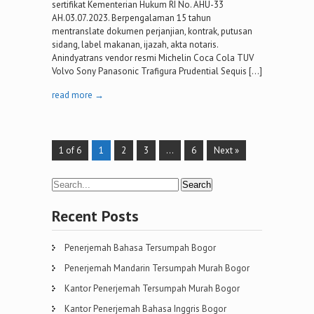
sertifikat Kementerian Hukum RI No. AHU-33
AH.03.07.2023. Berpengalaman 15 tahun
mentranslate dokumen perjanjian, kontrak, putusan
sidang, label makanan, ijazah, akta notaris.
Anindyatrans vendor resmi Michelin Coca Cola TUV
Volvo Sony Panasonic Trafigura Prudential Sequis […]
read more →
1 of 6
1
2
3
…
6
Next »
Recent Posts
Penerjemah Bahasa Tersumpah Bogor
Penerjemah Mandarin Tersumpah Murah Bogor
Kantor Penerjemah Tersumpah Murah Bogor
Kantor Penerjemah Bahasa Inggris Bogor