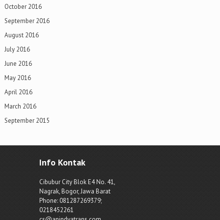
October 2016
September 2016
August 2016
July 2016
June 2016
May 2016
April 2016
March 2016
September 2015
Info Kontak
Cibubur City Blok E4 No. 41,
Nagrak, Bogor, Jawa Barat
Phone: 081287269379;
0218452261
cs@anindyatrans.com