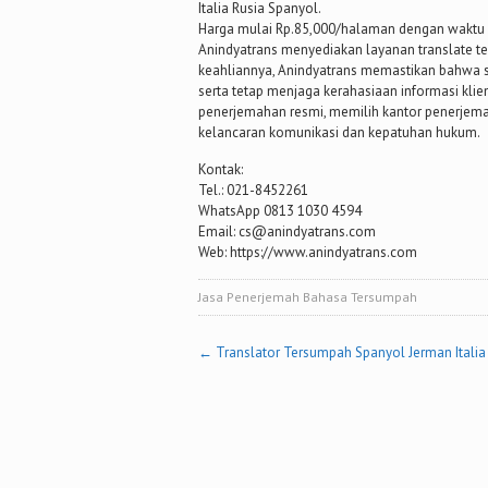
Italia Rusia Spanyol.
Harga mulai Rp.85,000/halaman dengan waktu 
Anindyatrans menyediakan layanan translate t
keahliannya, Anindyatrans memastikan bahwa s
serta tetap menjaga kerahasiaan informasi kl
penerjemahan resmi, memilih kantor penerjema
kelancaran komunikasi dan kepatuhan hukum.
Kontak:
Tel.: 021-8452261
WhatsApp 0813 1030 4594
Email: cs@anindyatrans.com
Web: https://www.anindyatrans.com
Jasa Penerjemah Bahasa Tersumpah
Post
←
Translator Tersumpah Spanyol Jerman Italia
navigation