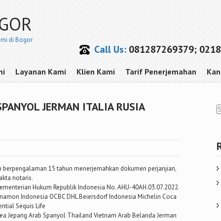
OGOR
smi di Bogor
Call Us:
081287269379; 0218
mi
Layanan Kami
Klien Kami
Tarif Penerjemahan
Kan
PANYOL JERMAN ITALIA RUSIA
pah berpengalaman 15 tahun menerjemahkan dokumen perjanjian,
akta notaris.
 Kementerian Hukum Republik Indonesia No. AHU-40AH.03.07.2022.
anamon Indonesia OCBC DHL Beiersdorf Indonesia Michelin Coca
tial Sequis Life
orea Jepang Arab Spanyol Thailand Vietnam Arab Belanda Jerman