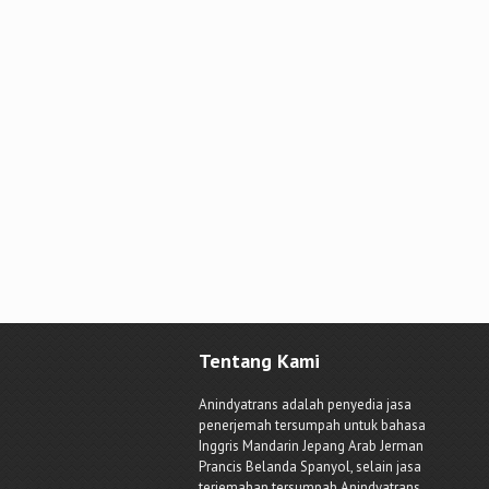
Tentang Kami
Anindyatrans adalah penyedia jasa
penerjemah tersumpah untuk bahasa
Inggris Mandarin Jepang Arab Jerman
Prancis Belanda Spanyol, selain jasa
terjemahan tersumpah Anindyatrans