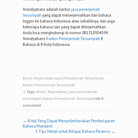
Anindyatrans adalah kantor
jasa penerjemah
tersumpah
yang dapat menerjemahkan dari bahasa
Inggris ke bahasa Indonesia atau sebaliknya, dan juga
beberapa bahasa lain yang dapat diterjemahkan.
Anda bisa menghubungi di nomor 081310304594
Anindyatrans
Kantor Penerjemah Tersumpah
8
Bahasa di 8 Kota Indonesia.
Bisnis Terjemahan
,
Jasa Penerjemah Tersumpah
,
Kantor Penerjemah Tersumpah
| Tags:
Bisnis Terjemahan
,
jasa penerjemah
tersumpah
,
Kantor Penerjemah Tersumpah
skt-it-
consultant
Post
←
8 Hal Yang Dapat Menyederhanakan Pembelajaran
Bahasa Mandarin
navigation
5 Tips Hebat untuk Belajar Bahasa Perancis
→