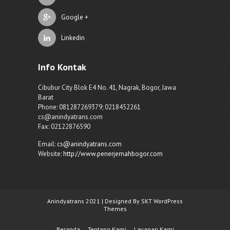
Google +
Linkedin
Info Kontak
Cibubur City Blok E4 No. 41, Nagrak, Bogor, Jawa
Barat
Phone: 081287269379; 0218452261
cs@anindyatrans.com
Fax: 02122876590
Email:
cs@anindyatrans.com
Website:
http://www.penerjemahbogor.com
Anindyatrans 2021 | Designed By SKT WordPress
Themes
Beranda
Tentang Kami
Layanan Kami