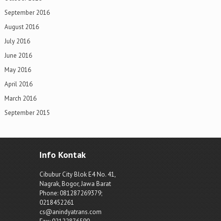
September 2016
August 2016
July 2016
June 2016
May 2016
April 2016
March 2016
September 2015
Info Kontak
Cibubur City Blok E4 No. 41,
Nagrak, Bogor, Jawa Barat
Phone: 081287269379;
0218452261
cs@anindyatrans.com