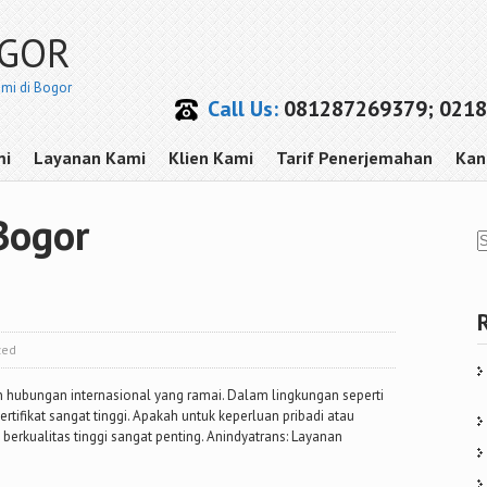
OGOR
smi di Bogor
Call Us:
081287269379; 0218
mi
Layanan Kami
Klien Kami
Tarif Penerjemahan
Kan
Bogor
zed
an hubungan internasional yang ramai. Dalam lingkungan seperti
tifikat sangat tinggi. Apakah untuk keperluan pribadi atau
erkualitas tinggi sangat penting. Anindyatrans: Layanan