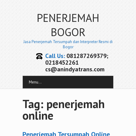
PENERJEMAH
BOGOR
Jasa Penerjemah Tersumpah dan Interpreter Resmi di
Bogor
Call Us:
081287269379;
0218452261
cs@anindyatrans.com
Menu...
Tag: penerjemah
online
Penerjemah Tersumpah Online