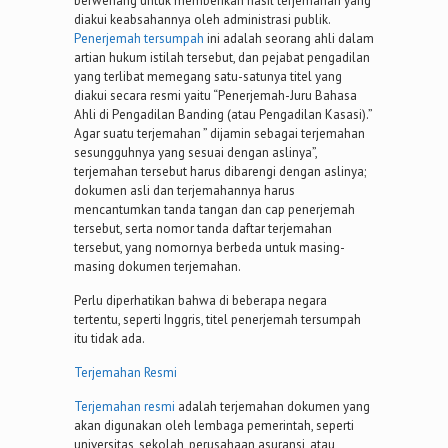
berwenang untuk memberikan hasil terjemahan yang
diakui keabsahannya oleh administrasi publik.
Penerjemah tersumpah
ini adalah seorang ahli dalam
artian hukum istilah tersebut, dan pejabat pengadilan
yang terlibat memegang satu-satunya titel yang
diakui secara resmi yaitu “Penerjemah-Juru Bahasa
Ahli di Pengadilan Banding (atau Pengadilan Kasasi).”
Agar suatu terjemahan ” dijamin sebagai terjemahan
sesungguhnya yang sesuai dengan aslinya”,
terjemahan tersebut harus dibarengi dengan aslinya;
dokumen asli dan terjemahannya harus
mencantumkan tanda tangan dan cap penerjemah
tersebut, serta nomor tanda daftar terjemahan
tersebut, yang nomornya berbeda untuk masing-
masing dokumen terjemahan.
Perlu diperhatikan bahwa di beberapa negara
tertentu, seperti Inggris, titel penerjemah tersumpah
itu tidak ada.
Terjemahan Resmi
Terjemahan resmi
adalah terjemahan dokumen yang
akan digunakan oleh lembaga pemerintah, seperti
universitas, sekolah, perusahaan asuransi, atau