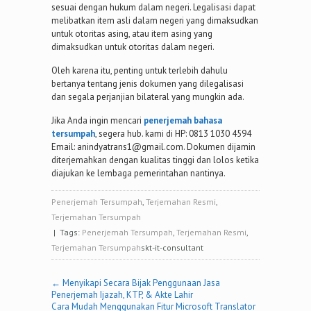
sesuai dengan hukum dalam negeri. Legalisasi dapat
melibatkan item asli dalam negeri yang dimaksudkan
untuk otoritas asing, atau item asing yang
dimaksudkan untuk otoritas dalam negeri.
Oleh karena itu, penting untuk terlebih dahulu
bertanya tentang jenis dokumen yang dilegalisasi
dan segala perjanjian bilateral yang mungkin ada.
Jika Anda ingin mencari
penerjemah bahasa
tersumpah
, segera hub. kami di HP: 0813 1030 4594
Email: anindyatrans1@gmail.com. Dokumen dijamin
diterjemahkan dengan kualitas tinggi dan lolos ketika
diajukan ke lembaga pemerintahan nantinya.
Penerjemah Tersumpah
,
Terjemahan Resmi
,
Terjemahan Tersumpah
| Tags:
Penerjemah Tersumpah
,
Terjemahan Resmi
,
Terjemahan Tersumpah
skt-it-consultant
Post
←
Menyikapi Secara Bijak Penggunaan Jasa
Penerjemah Ijazah, KTP, & Akte Lahir
Cara Mudah Menggunakan Fitur Microsoft Translator