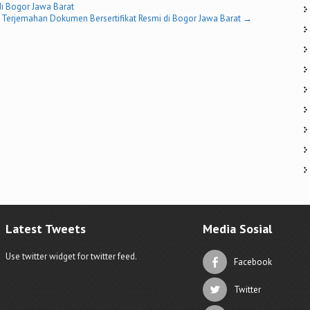
i Bogor Jawa Barat
 Terjemahan Dokumen Bersertifikat Resmi di Bogor Jawa Barat
→
Latest Tweets
Media Sosial
Use twitter widget for twitter feed.
Facebook
Twitter