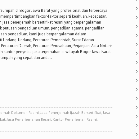
rsumpah di Bogor Jawa Barat yang profesional dan terpercaya
 mempertimbangkan faktor-faktor seperti keahlian, kecepatan,
n jasa penerjemah bersertifikat resmi yang berpengalaman
k putusan pengadilan umum, pengadilan agama, pengadilan
utusan pengadilan, kami juga berpengalaman dalam
 Undang-Undang, Peraturan Pemerintah, Surat Edaran
raturan Daerah, Peraturan Perusahaan, Perjanjian, Akta Notaris
h kantor penyedia jasa terjemahan di wilayah Bogor Jawa Barat
sumpah yang cepat dan andal.
rjemah Dokumen Resmi
,
Jasa Penerjemah Ijazah Bersertifikat
,
Jasa
ikat
,
Jasa Penerjemahan Resmi
,
Kantor Penerjemah Resmi
,