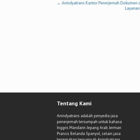
Post
←
Anindyatrans Kantor Penerjemah Dokumen d
Layanan
navigation
Tentang Kami
Anindyatrans adalah penyedia jasa
penerjemah tersumpah untuk bahasa
Inggris Mandarin Jepang Arab Jerman
Prancis Belanda Spanyol, selain jasa
terjemahan tersumpah Anindyatrans