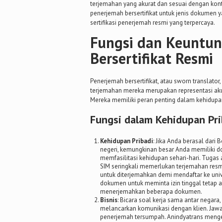
terjemahan yang akurat dan sesuai dengan konte
penerjemah bersertifikat untuk jenis dokume
sertifikasi penerjemah resmi yang terpercaya.
Fungsi dan Keuntu
Bersertifikat Resmi
Penerjemah bersertifikat, atau sworn transla
terjemahan mereka merupakan representasi aku
Mereka memiliki peran penting dalam kehidupan
Fungsi dalam Kehidupan Pri
Kehidupan Pribadi
: Jika Anda berasal dari B
negeri, kemungkinan besar Anda memiliki d
memfasilitasi kehidupan sehari-hari. Tugas
SIM seringkali memerlukan terjemahan resmi
untuk diterjemahkan demi mendaftar ke univ
dokumen untuk meminta izin tinggal tetap a
menerjemahkan beberapa dokumen.
Bisnis
: Bicara soal kerja sama antar nega
melancarkan komunikasi dengan klien. Jaw
penerjemah tersumpah. Anindyatrans meng