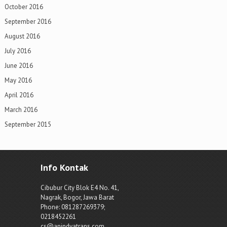
October 2016
September 2016
August 2016
July 2016
June 2016
May 2016
April 2016
March 2016
September 2015
Info Kontak
Cibubur City Blok E4 No. 41,
Nagrak, Bogor, Jawa Barat
Phone: 081287269379;
0218452261
cs@anindyatrans.com