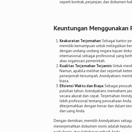
seperti kontrak, perjanjian, dan dokumen hu
Keuntungan Menggunakan Pe
Keakuratan Terjemahan
: Sebagai kantor p
memiliki kemampuan untuk melegalkan ber
dengan undang-undang negara tujuan doku
internasional sebagai profesional yang be
atau organisasi pemerintah.
Kualitas Terjemahan Terjamin
: Untuk menil
Namun, apabila melihat dari sejumlah keten
penerjemah tersumpah, Anindyatrans memili
biasa.
Efisiensi Waktu dan Biaya
: Sebagai perusa
puluhan tahun. Anindyatrans memahami ja
secara akurat dan cepat. Terjemahan Anindya
lebih profesional tentang perusahaan And
diterjemahkan dengan benar dan dalam ten
dan uang Anda.
Dengan demikian, memilih Anindyatrans sebaga
menerjemahkan dokumen resmi adalah keputusan
pada bisnis atau kehidupan pribadi Anda.