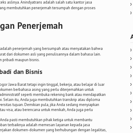
ks aslinya. Anindyatrans adalah salah satu kantor jasa
n yang membutuhkan penerjemah tersumpah dengan proses
ngan Penerjemah
tor, adalah penerjemah yang bersumpah atau menyatakan bahwa
rat dari dokumen asli yang penulisannya dalam bahasa lain.
 pribadi maupun bisnis.
badi dan Bisnis
ogor Jawa Barat tetapi ingin tinggal, bekerja, atau belajar di luar
okumen berbahasa asing yang perlu diterjemahkan untuk
 administratif seperti membuka rekening bank atau mendapatkan
. Selain itu, Anda juga membutuhkan transkrip atau diploma
ersitas tujuan. Demikian pula, jika Anda sedang menyiapkan
tau visa, atau berencana untuk menikah, Anda juga perlu
ra, Anda pasti membutuhkan pihak ketiga untuk membantu
aban terbaiknya adalah memesan layanan kepada jasa
erjakan dokumen-dokumen yang berhubungan dengan legalitas,