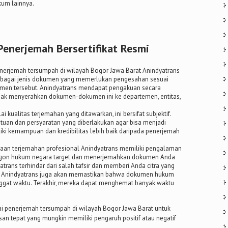
kum lainnya.
nerjemah Bersertifikat Resmi
enerjemah tersumpah di wilayah Bogor Jawa Barat Anindyatrans
bagai jenis dokumen yang memerlukan pengesahan sesuai
men tersebut. Anindyatrans mendapat pengakuan secara
rhak menyerahkan dokumen-dokumen ini ke departemen, entitas,
ai kualitas terjemahan yang ditawarkan, ini bersifat subjektif.
tuan dan persyaratan yang diberlakukan agar bisa menjadi
ki kemampuan dan kredibilitas lebih baik daripada penerjemah
haan terjemahan profesional Anindyatrans memiliki pengalaman
rgon hukum negara target dan menerjemahkan dokumen Anda
trans terhindar dari salah tafsir dan memberi Anda citra yang
a. Anindyatrans juga akan memastikan bahwa dokumen hukum
ggat waktu. Terakhir, mereka dapat menghemat banyak waktu
i penerjemah tersumpah di wilayah Bogor Jawa Barat untuk
 tepat yang mungkin memiliki pengaruh positif atau negatif