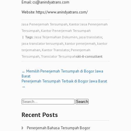
Email: cs@anindyatrans.com
Website: https://www.anindyatrans.com/
Jasa Penerjemah Tersumpah
,
Kantor Jasa Penerjemah
Tersumpah
,
Kantor Penerjemah Tersumpah
| Tags:
Jasa Terjemahan Dokumen
,
jasa translator
,
jasa translator tersumpah
,
kantor penerjemah
,
kantor
terjemahan
,
Kantor Translator
,
Penerjemah
Tersumpah
,
Translator Tersumpah
skt-it-consultant
Post
←
Memilih Penerjemah Tersumpah di Bogor Jawa
Barat
navigation
Penerjemah Tersumpah Terbaik di Bogor Jawa Barat
→
Recent Posts
Penerjemah Bahasa Tersumpah Bogor