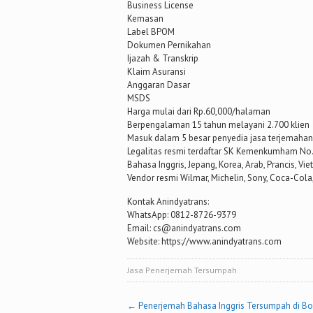
Business License
Kemasan
Label BPOM
Dokumen Pernikahan
Ijazah & Transkrip
Klaim Asuransi
Anggaran Dasar
MSDS
Harga mulai dari Rp.60,000/halaman
Berpengalaman 15 tahun melayani 2.700 klien
Masuk dalam 5 besar penyedia jasa terjemahan 
Legalitas resmi terdaftar SK Kemenkumham No
Bahasa Inggris, Jepang, Korea, Arab, Prancis, Vie
Vendor resmi Wilmar, Michelin, Sony, Coca-Cola,
Kontak Anindyatrans:
WhatsApp: 0812-8726-9379
Email: cs@anindyatrans.com
Website: https://www.anindyatrans.com
Jasa Penerjemah Tersumpah
Post
←
Penerjemah Bahasa Inggris Tersumpah di B