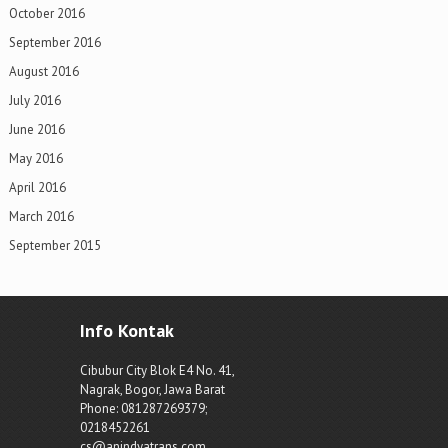
October 2016
September 2016
August 2016
July 2016
June 2016
May 2016
April 2016
March 2016
September 2015
Info Kontak
Cibubur City Blok E4 No. 41,
Nagrak, Bogor, Jawa Barat
Phone: 081287269379;
0218452261
cs@anindyatrans.com