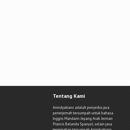
Tentang Kami
Anindyatrans adalah penyedia jasa
penerjemah tersumpah untuk bahasa
Inggris Mandarin Jepang Arab Jerman
Prancis Belanda Spanyol, selain jasa
terjemahan tersumpah Anindyatrans