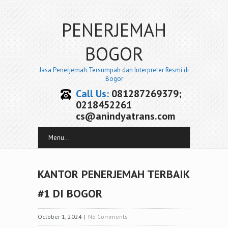
PENERJEMAH
BOGOR
Jasa Penerjemah Tersumpah dan Interpreter Resmi di
Bogor
Call Us:
081287269379;
0218452261
cs@anindyatrans.com
Menu...
KANTOR PENERJEMAH TERBAIK
#1 DI BOGOR
October 1, 2024
|
No Comments