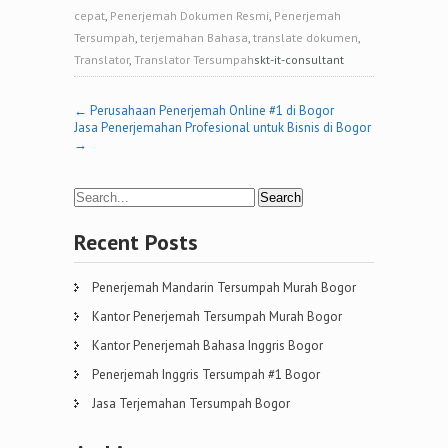
cepat
,
Penerjemah Dokumen Resmi
,
Penerjemah
Tersumpah
,
terjemahan Bahasa
,
translate dokumen
,
Translator
,
Translator Tersumpah
skt-it-consultant
Post
←
Perusahaan Penerjemah Online #1 di Bogor
Jasa Penerjemahan Profesional untuk Bisnis di Bogor
navigation
→
Recent Posts
Penerjemah Mandarin Tersumpah Murah Bogor
Kantor Penerjemah Tersumpah Murah Bogor
Kantor Penerjemah Bahasa Inggris Bogor
Penerjemah Inggris Tersumpah #1 Bogor
Jasa Terjemahan Tersumpah Bogor