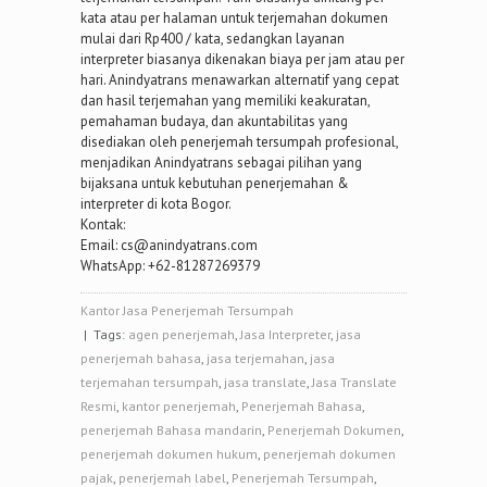
kata atau per halaman untuk terjemahan dokumen
mulai dari Rp400 / kata, sedangkan layanan
interpreter biasanya dikenakan biaya per jam atau per
hari. Anindyatrans menawarkan alternatif yang cepat
dan hasil terjemahan yang memiliki keakuratan,
pemahaman budaya, dan akuntabilitas yang
disediakan oleh penerjemah tersumpah profesional,
menjadikan Anindyatrans sebagai pilihan yang
bijaksana untuk kebutuhan penerjemahan &
interpreter di kota Bogor.
Kontak:
Email: cs@anindyatrans.com
WhatsApp: +62-81287269379
Kantor Jasa Penerjemah Tersumpah
| Tags:
agen penerjemah
,
Jasa Interpreter
,
jasa
penerjemah bahasa
,
jasa terjemahan
,
jasa
terjemahan tersumpah
,
jasa translate
,
Jasa Translate
Resmi
,
kantor penerjemah
,
Penerjemah Bahasa
,
penerjemah Bahasa mandarin
,
Penerjemah Dokumen
,
penerjemah dokumen hukum
,
penerjemah dokumen
pajak
,
penerjemah label
,
Penerjemah Tersumpah
,