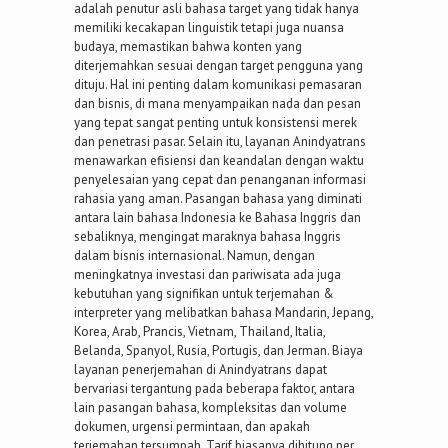
adalah penutur asli bahasa target yang tidak hanya
memiliki kecakapan linguistik tetapi juga nuansa
budaya, memastikan bahwa konten yang
diterjemahkan sesuai dengan target pengguna yang
dituju. Hal ini penting dalam komunikasi pemasaran
dan bisnis, di mana menyampaikan nada dan pesan
yang tepat sangat penting untuk konsistensi merek
dan penetrasi pasar. Selain itu, layanan Anindyatrans
menawarkan efisiensi dan keandalan dengan waktu
penyelesaian yang cepat dan penanganan informasi
rahasia yang aman. Pasangan bahasa yang diminati
antara lain bahasa Indonesia ke Bahasa Inggris dan
sebaliknya, mengingat maraknya bahasa Inggris
dalam bisnis internasional. Namun, dengan
meningkatnya investasi dan pariwisata ada juga
kebutuhan yang signifikan untuk terjemahan &
interpreter yang melibatkan bahasa Mandarin, Jepang,
Korea, Arab, Prancis, Vietnam, Thailand, Italia,
Belanda, Spanyol, Rusia, Portugis, dan Jerman. Biaya
layanan penerjemahan di Anindyatrans dapat
bervariasi tergantung pada beberapa faktor, antara
lain pasangan bahasa, kompleksitas dan volume
dokumen, urgensi permintaan, dan apakah
terjemahan tersumpah. Tarif biasanya dihitung per