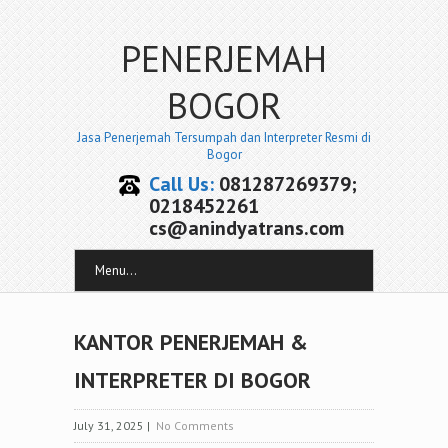
PENERJEMAH
BOGOR
Jasa Penerjemah Tersumpah dan Interpreter Resmi di
Bogor
Call Us:
081287269379;
0218452261
cs@anindyatrans.com
Menu...
KANTOR PENERJEMAH &
INTERPRETER DI BOGOR
July 31, 2025
|
No Comments