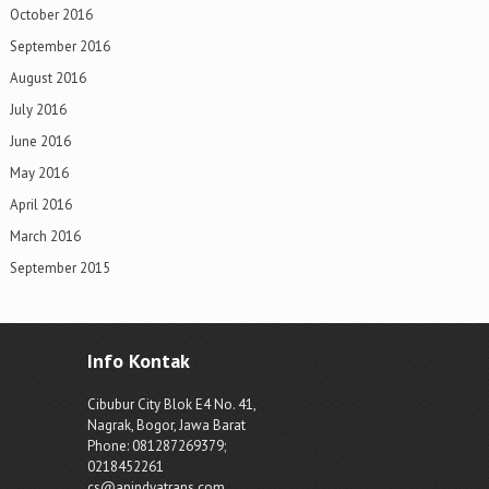
October 2016
September 2016
August 2016
July 2016
June 2016
May 2016
April 2016
March 2016
September 2015
Info Kontak
Cibubur City Blok E4 No. 41,
Nagrak, Bogor, Jawa Barat
Phone: 081287269379;
0218452261
cs@anindyatrans.com