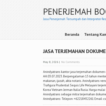
PENERJEMAH B
Jasa Penerjemah Tersumpah dan Interpreter Re
Beranda
Tentang Ka
JASA TERJEMAHAN DOKUME
May 8, 2026
|
No Comments
Anindyatrans kantor jasa terjemahan dokumen 
AH.03.07.2023. Berpengalaman 15 tahun menter
makanan, ijazah, akta notaris. Anindyatrans v
Trafigura Prudential Sequis Life Melayani ter
Korea Vietnam Jerman Italia Rusia. Harga mula
Anindyatrans sebagai mitra terjemahan dokume
Anindyatrans: Telepon: +62218452261 Email: