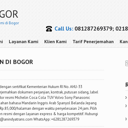
OGOR
smi di Bogor
Call Us:
081287269379; 0218
mi
Layanan Kami
Klien Kami
Tarif Penerjemahan
Kan
N DI BOGOR
dengan sertifikat Kementerian Hukum RI No. AHU-33
jemahkan dokumen perjanjian, kontrak, putusan sidang, label
endor resmi Michelin Coca Cola TUV Volvo Sony Panasonic
jemahan bahasa Mandarin Inggris Arab Spanyol Belanda Jepang
i Rp.85,000/halaman dengan waktu penyelesaian 24 jam. Pilih
n resmi dengan layanan express & harga kompetitif. Hubungi
 cs@anindyatrans.com WhatsApp: +6281287269379