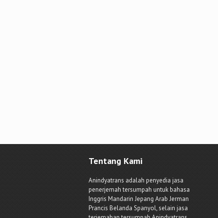
Tentang Kami
Anindyatrans adalah penyedia jasa
penerjemah tersumpah untuk bahasa
Inggris Mandarin Jepang Arab Jerman
Prancis Belanda Spanyol, selain jasa
terjemahan tersumpah Anindyatrans