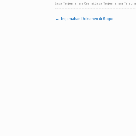
Jasa Terjemahan Resmi
,
Jasa Terjemahan Tersu
Post
←
Terjemahan Dokumen di Bogor
navigation