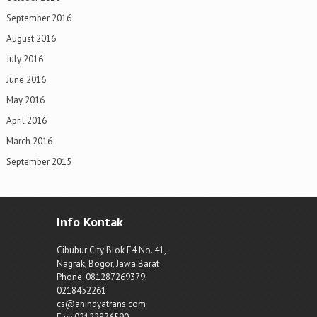
September 2016
August 2016
July 2016
June 2016
May 2016
April 2016
March 2016
September 2015
Info Kontak
Cibubur City Blok E4 No. 41,
Nagrak, Bogor, Jawa Barat
Phone: 081287269379;
0218452261
cs@anindyatrans.com