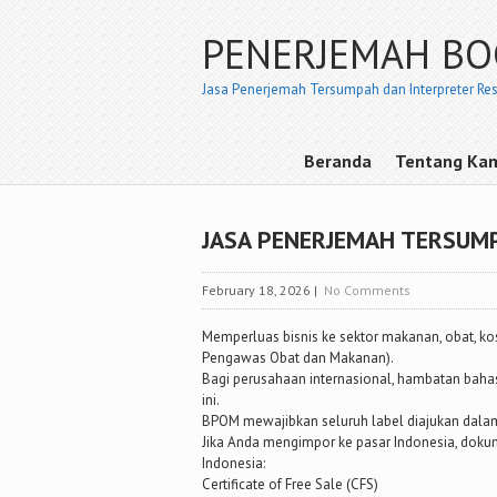
PENERJEMAH B
Jasa Penerjemah Tersumpah dan Interpreter Re
Beranda
Tentang Ka
JASA PENERJEMAH TERSUM
February 18, 2026
|
No Comments
Memperluas bisnis ke sektor makanan, obat, k
Pengawas Obat dan Makanan).
Bagi perusahaan internasional, hambatan bahasa
ini.
BPOM mewajibkan seluruh label diajukan dala
Jika Anda mengimpor ke pasar Indonesia, doku
Indonesia:
Certificate of Free Sale (CFS)