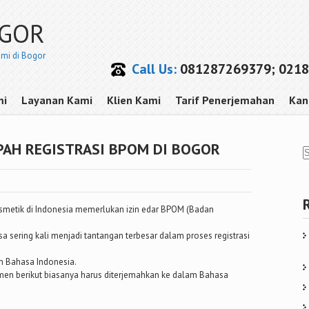
OGOR
smi di Bogor
Call Us:
081287269379; 0218
mi
Layanan Kami
Klien Kami
Tarif Penerjemahan
Kan
PAH REGISTRASI BPOM DI BOGOR
osmetik di Indonesia memerlukan izin edar BPOM (Badan
 sering kali menjadi tantangan terbesar dalam proses registrasi
m Bahasa Indonesia.
men berikut biasanya harus diterjemahkan ke dalam Bahasa