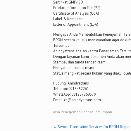
Sertifikat GMP/ISO
Product Information File (PIF)
Certificate of Analysis (CoA)
Label & Kemasan
Letter of Appointment (LoA)
Mengapa Anda Membutuhkan Penerjemah Ter
BPOM secara khusus mensyaratkan agar dokumen
Tersumpah.
Anindyatrans adalah kantor Penerjemah Tersum
Dengan layanan kami, dokumen Anda akan me
Stempel dan tanda tangan resmi
Pernyataan akurasi resmi
Status mengikat secara hukum yang diakui oleh
Hubungi Anindyatrans
Telepon: 0218452261
WhatsApp: 081287269379
Email: cs@anindyatrans.com
Jasa Penerjemah Bahasa Tersumpah
Post
←
Sworn Translation Services for BPOM Registr