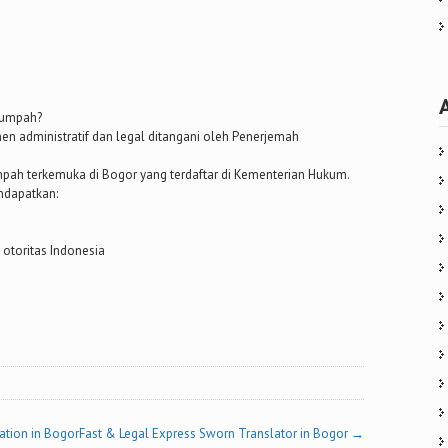
sumpah?
 administratif dan legal ditangani oleh Penerjemah
pah terkemuka di Bogor yang terdaftar di Kementerian Hukum.
ndapatkan:
 otoritas Indonesia
ation in Bogor
Fast & Legal Express Sworn Translator in Bogor
→