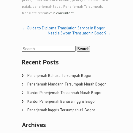
pajak
,
penerjemah label
,
Penerjemah Tersumpah
,
translate resmi
skt-it-consultant
Post
←
Guide to Diploma Translation Service in Bogor
Need a Sworn Translator in Bogor?
→
navigation
Recent Posts
Penerjemah Bahasa Tersumpah Bogor
Penerjemah Mandarin Tersumpah Murah Bogor
Kantor Penerjemah Tersumpah Murah Bogor
Kantor Penerjemah Bahasa Inggris Bogor
Penerjemah Inggris Tersumpah #1 Bogor
Archives