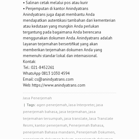
• Salinan cetak melalui pos atau kurir
• Penjemputan di kantor Anindyatrans
Anindyatrans juga dapat membantu Anda
mendapatkan autentikasi tambahan dari kementerian
atau kedutaan yang mungkin Anda perlukan
tergantung pada bagaimana Anda berencana
menggunakan dokumen Anda. Anindyatrans adalah
layanan terjemahan bersertifikat yang akan
memberikan terjemahan dokumen Anda yang
memenuhi standar lokal dan internasional.
Kontak:
Tel.: 021-8452261
WhatsApp 0813 1030 4594
Email: cs@anindyatrans.com
Web: https://www.anindyatrans.com
Jasa Penerjemah
| Tags:
agen penerjemah
,
Jasa Interpreter
,
jasa
penerjemah bahasa
,
jasa terjemahan
,
jasa
terjemahan tersumpah
,
jasa translate
,
Jasa Translate
Resmi
,
kantor penerjemah
,
Penerjemah Bahasa
,
penerjemah Bahasa mandarin
,
Penerjemah Dokumen
,
penerjemah dokumen hukum
,
penerjemah dokumen