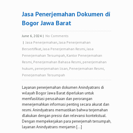
Jasa Penerjemahan Dokumen di
Bogor Jawa Barat
June 6, 2024
|
No Comments
|
Jasa Penerjemahan
,
Jasa Penerjemahan
Bersertifikat
,
Jasa Penerjemahan Resmi
,
Jasa
Penerjemahan Tersumpah
,
Kantor Penerjemahan
Resmi
,
Penerjemahan Bahasa Resmi
,
penerjemahan
hukum
,
penerjemahan lisan
,
Penerjemahan Resmi
,
Penerjemahan Tersumpah
Layanan penerjemahan dokumen Anindyatrans di
wilayah Bogor Jawa Barat diperlukan untuk
memfasilitasi perusahaan dan perorangan
menerjemahkan informasi penting secara akurat dan
resmi. Anindyatrans memastikan bahwa terjemahan
dlakukan dengan presisi dan relevansi kontekstual.
Dengan mempekerjakan para penerjemah tersumpah,
layanan Anindyatrans menjamin […]