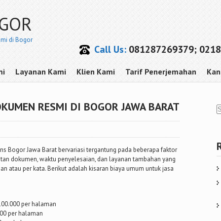
OGOR
smi di Bogor
Call Us:
081287269379; 0218
mi
Layanan Kami
Klien Kami
Tarif Penerjemahan
Kan
OKUMEN RESMI DI BOGOR JAWA BARAT
ns Bogor Jawa Barat bervariasi tergantung pada beberapa faktor
ulitan dokumen, waktu penyelesaian, dan layanan tambahan yang
n atau per kata. Berikut adalah kisaran biaya umum untuk jasa
p100.000 per halaman
000 per halaman