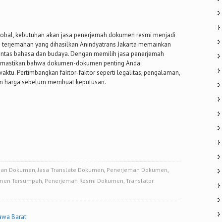
lobal, kebutuhan akan jasa penerjemah dokumen resmi menjadi
as terjemahan yang dihasilkan Anindyatrans Jakarta memainkan
lintas bahasa dan budaya. Dengan memilih jasa penerjemah
memastikan bahwa dokumen-dokumen penting Anda
aktu. Pertimbangkan faktor-faktor seperti legalitas, pengalaman,
 dan harga sebelum membuat keputusan.
ahan Dokumen
,
Jasa Translate Dokumen
,
Penerjemah Dokumen
,
men Tersumpah
,
Penerjemah Resmi Dokumen
,
Translator
awa Barat