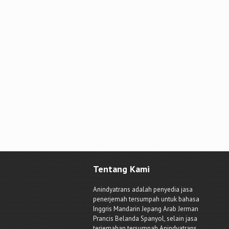
navigation
Tentang Kami
Anindyatrans adalah penyedia jasa
penerjemah tersumpah untuk bahasa
Inggris Mandarin Jepang Arab Jerman
Prancis Belanda Spanyol, selain jasa
terjemahan tersumpah Anindyatrans