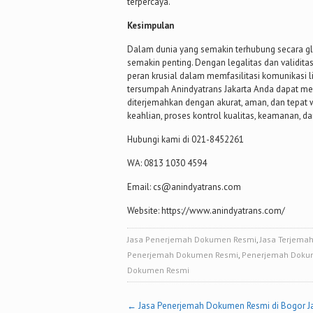
terpercaya.
Kesimpulan
Dalam dunia yang semakin terhubung secara g
semakin penting. Dengan legalitas dan validit
peran krusial dalam memfasilitasi komunikasi 
tersumpah Anindyatrans Jakarta Anda dapat 
diterjemahkan dengan akurat, aman, dan tepat w
keahlian, proses kontrol kualitas, keamanan,
Hubungi kami di 021-8452261
WA: 0813 1030 4594
Email: cs@anindyatrans.com
Website: https://www.anindyatrans.com/
Jasa Penerjemah Dokumen Resmi
,
Jasa Terjem
Penerjemah Dokumen Resmi
,
Penerjemah Doku
Dokumen Resmi
Post
←
Jasa Penerjemah Dokumen Resmi di Bogor J