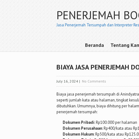
PENERJEMAH B
Jasa Penerjemah Tersumpah dan Interpreter Re
Beranda
Tentang Ka
BIAYA JASA PENERJEMAH D
July 16, 2024
|
No Comments
Biaya jasa penerjemah tersumpah di Anindyatra
seperti jumlah kata atau halaman, tingkat kes
dibutuhkan. Umumnya, biaya dihitung per halama
penerjemah tersumpah:
Dokumen Pribadi
: Rp100.000 per halaman
Dokumen Perusahaan
: Rp400/kata atau R
Dokumen Hukum
: Rp500/kata atau Rp125.