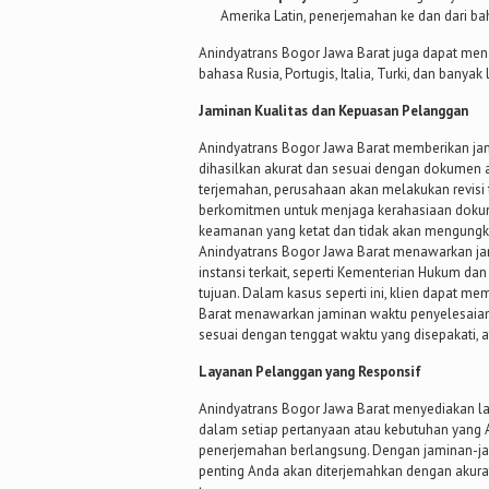
Amerika Latin, penerjemahan ke dan dari b
Anindyatrans Bogor Jawa Barat juga dapat mena
bahasa Rusia, Portugis, Italia, Turki, dan banyak 
Jaminan Kualitas dan Kepuasan Pelanggan
Anindyatrans Bogor Jawa Barat memberikan ja
dihasilkan akurat dan sesuai dengan dokumen as
terjemahan, perusahaan akan melakukan revisi
berkomitmen untuk menjaga kerahasiaan dokum
keamanan yang ketat dan tidak akan mengungkap
Anindyatrans Bogor Jawa Barat menawarkan jam
instansi terkait, seperti Kementerian Hukum da
tujuan. Dalam kasus seperti ini, klien dapat 
Barat menawarkan jaminan waktu penyelesaia
sesuai dengan tenggat waktu yang disepakati, 
Layanan Pelanggan yang Responsif
Anindyatrans Bogor Jawa Barat menyediakan l
dalam setiap pertanyaan atau kebutuhan yang
penerjemahan berlangsung. Dengan jaminan-j
penting Anda akan diterjemahkan dengan akura