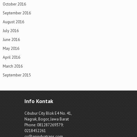
October 2016
September 2016
August 2016
July 2016
June 2016
May 2016
April 2016
March 2016
September 2015
Info Kontak
Cibubur City Blok E4 No. 41,
Nagrak, Bogor, Jawa Barat
Phone: 081287269379;
0218452261
cs@anindyatrans.com