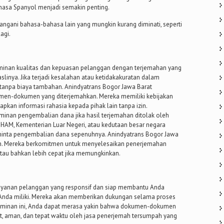
ahasa Spanyol menjadi semakin penting.
ngani bahasa-bahasa lain yang mungkin kurang diminati, seperti
lagi.
minan kualitas dan kepuasan pelanggan dengan terjemahan yang
linya. Jika terjadi kesalahan atau ketidakakuratan dalam
 tanpa biaya tambahan. Anindyatrans Bogor Jawa Barat
en-dokumen yang diterjemahkan. Mereka memiliki kebijakan
kan informasi rahasia kepada pihak lain tanpa izin.
inan pengembalian dana jika hasil terjemahan ditolak oleh
n HAM, Kementerian Luar Negeri, atau kedutaan besar negara
meminta pengembalian dana sepenuhnya. Anindyatrans Bogor Jawa
n. Mereka berkomitmen untuk menyelesaikan penerjemahan
atau bahkan lebih cepat jika memungkinkan.
ayanan pelanggan yang responsif dan siap membantu Anda
 Anda miliki. Mereka akan memberikan dukungan selama proses
aminan ini, Anda dapat merasa yakin bahwa dokumen-dokumen
t, aman, dan tepat waktu oleh jasa penerjemah tersumpah yang