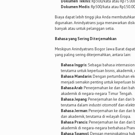
Dokumen Teknis
: Rp300/kata atau Rp75.00
Dokumen Medis
: Rp500/kata atau Rp150.0
Biaya dapat lebih tinggi jika Anda membutuhk
digunakan. Anindyatrans juga menawarkan di
banyak atau untuk pelanggan setia.
Bahasa yang Sering Diterjemahkan
Meskipun Anindyatrans Bogor Jawa Barat dapat
yang paling sering diterjemahkan, antara lain:
Bahasa Inggris
: Sebagai bahasa internasion
terutama untuk keperluan bisnis, akademik,
Bahasa Mandarin
: Dengan pertumbuhan ek
menjadi semakin penting untuk keperluan bi
Bahasa Arab
: Penerjemahan ke dan dari bah
akademik di negara-negara Timur Tengah.
Bahasa Jepang
: Penerjemahan ke dan dari b
terutama dalam industri otomotif dan elektr
Bahasa Jerman
: Penerjemahan ke dan dari 
dan akademik, terutama di wilayah Eropa.
Bahasa Prancis
: Penerjemahan ke dan dari 
akademik di negara-negara berbahasa Pranc
Bahasa Spanyol
: Dengan meningkatnya hu