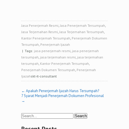
Jasa Penerjemah Resmi
,
Jasa Penerjemah Tersumpah
,
Jasa Terjemahan Resmi
,
Jasa Terjemahan Tersumpah
,
Kantor Penerjemah Tersumpah
,
Penerjemah Dokumen
Tersumpah
,
Penerjemah Ijazah
| Tags:
jasa penerjemah resmi
,
jasa penerjemah
tersumpah
,
jasa terjemahan resmi
,
jasa terjemahan
tersumpah
,
Kantor Penerjemah Tersumpah
,
Penerjemah Dokumen Tersumpah
,
Penerjemah
Ijazah
skt-it-consultant
Post
←
Apakah Penerjemah Ijazah Harus Tersumpah?
7 Syarat Menjadi Penerjemah Dokumen Profesional
navigation
→
Recent Posts