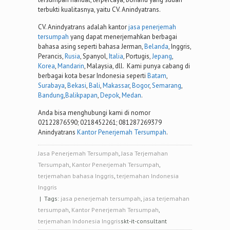
terbukti kualitasnya, yaitu CV. Anindyatrans.
CV. Anindyatrans adalah kantor
jasa penerjemah
tersumpah
yang dapat menerjemahkan berbagai
bahasa asing seperti bahasa Jerman,
Belanda
, Inggris,
Perancis,
Rusia
, Spanyol,
Italia
, Portugis,
Jepang
,
Korea
,
Mandarin
, Malaysia, dll. Kami punya cabang di
berbagai kota besar Indonesia seperti
Batam
,
Surabaya
,
Bekasi
,
Bali
,
Makassar
,
Bogor
,
Semarang
,
Bandung
,
Balikpapan
,
Depok
,
Medan
.
Anda bisa menghubungi kami di nomor
02122876590; 0218452261; 081287269379
Anindyatrans
Kantor Penerjemah Tersumpah
.
Jasa Penerjemah Tersumpah
,
Jasa Terjemahan
Tersumpah
,
Kantor Penerjemah Tersumpah
,
terjemahan bahasa Inggris
,
terjemahan Indonesia
Inggris
| Tags:
jasa penerjemah tersumpah
,
jasa terjemahan
tersumpah
,
Kantor Penerjemah Tersumpah
,
terjemahan Indonesia Inggris
skt-it-consultant