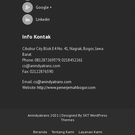
Google +
Linkedin
Info Kontak
Cibubur City Blok E4 No. 41, Nagrak, Bogor, Jawa
Barat
Phone: 081287269379; 0218452261
cs@anindyatrans.com
Fax: 02122876590
Email:
cs@anindyatrans.com
Website:
http://www.penerjemahbogor.com
Anindyatrans 2021 | Designed By SKT WordPress
Themes
Beranda
Tentang Kami
Layanan Kami