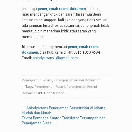
Lembaga
penerjemah resmi dokumen
juga akan
mau mendengar kritik dan saran. Ini semua demi
kepuasan pelanggan. Jadi jika ada yang tidak sesuai
ada jaminan bisa direvisi. Selain itu, penerjemah tidak
menutup diri menerima kritik atau saran yang
membangun.
Jika masih bingung mencari
penerjemah resmi
dokumen
, bisa hub. kami di HP: 0813 1030 4594
Email:
anindyatrans1@gmail.com
.
Penerjemah Resmi
,
Penerjemah Resmi Dokumen
| Tags:
Penerjemah Resmi
,
Penerjemah Resmi
Dokumen
skt-it-consultant
Post
←
Anindyatrans Penerjemah Bersertifikat di Jakarta
Mudah dan Murah
navigation
Faktor Pembeda Kantor Translator Tersumpah dan
Penerjemah Biasa
→