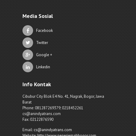
Media Sosial
Facebook
Twitter
Google +
Linkedin
Info Kontak
Cibubur City Blok E4 No. 41, Nagrak, Bogor, Jawa
Barat
Phone: 081287269379; 0218452261
cs@anindyatrans.com
Fax: 02122876590
Email:
cs@anindyatrans.com
Website:
http://www.penerjemahbogor.com