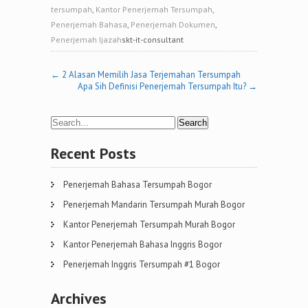
tersumpah
,
Kantor Penerjemah Tersumpah
,
Penerjemah Bahasa
,
Penerjemah Dokumen
,
Penerjemah Ijazah
skt-it-consultant
Post
←
2 Alasan Memilih Jasa Terjemahan Tersumpah
Apa Sih Definisi Penerjemah Tersumpah Itu?
→
navigation
Recent Posts
Penerjemah Bahasa Tersumpah Bogor
Penerjemah Mandarin Tersumpah Murah Bogor
Kantor Penerjemah Tersumpah Murah Bogor
Kantor Penerjemah Bahasa Inggris Bogor
Penerjemah Inggris Tersumpah #1 Bogor
Archives