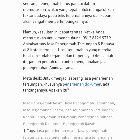
seorang penerjemah harus pandai dalam
memutuskan, waktu yang tepat untuk mengacuhkan
faktor budaya pada teks terjemahannya dan kapan
akan sangat mempertimbangkannya.
Namun, kesulitan ini dapat teratasi ketika Anda
memutuskan untuk menghubungi 0812 8726 9379
Anindyatrans Jasa Penerjemah Tersumpah 8 Bahasa
di 8 Kota Indonesia. Hasil terjemahan yang mereka
hasilkan sudah terjamin dan terpercaya. Oleh sebab
itu, jangan pernah ragu untuk menggunakan jasa
penerjemahan Anindyatrans.
Meta desk: Untuk menjadi seorang jasa penerjemah
tersumpah, khususnya
penerjemah dokumen
, ada
tantangannya. Apakah itu?
Jasa Penerjemah Resmi
,
Jasa Penerjemah Tersumpah
,
Jasa Terjemahan Resmi
,
Jasa Terjemahan Tersumpah
,
Kantor Penerjemah Tersumpah
,
Penerjemah Bahasa
,
Penerjemah Dokumen
,
Penerjemah Ijazah
| Tags:
jasa penerjemah resmi
,
jasa penerjemah
tersumpah
,
jasa terjemahan resmi
,
jasa terjemahan