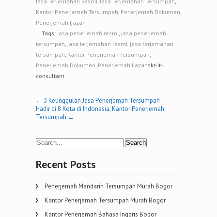
Jasa Terjemahan Resmi
,
Jasa Terjemahan Tersumpah
,
Kantor Penerjemah Tersumpah
,
Penerjemah Dokumen
,
Penerjemah Ijazah
| Tags:
jasa penerjemah resmi
,
jasa penerjemah
tersumpah
,
jasa terjemahan resmi
,
jasa terjemahan
tersumpah
,
Kantor Penerjemah Tersumpah
,
Penerjemah Dokumen
,
Penerjemah Ijazah
skt-it-
consultant
Post
←
3 Keunggulan Jasa Penerjemah Tersumpah
Hadir di 8 Kota di Indonesia, Kantor Penerjemah
navigation
Tersumpah
→
Recent Posts
Penerjemah Mandarin Tersumpah Murah Bogor
Kantor Penerjemah Tersumpah Murah Bogor
Kantor Penerjemah Bahasa Inggris Bogor