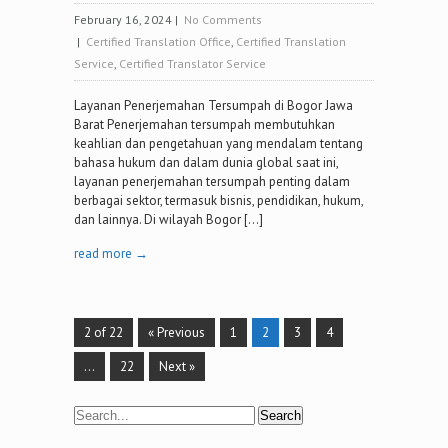
February 16, 2024
|
No Comments
|
Certified Translation Office
,
Certified Translation
Service
,
Certified Translator Service
Layanan Penerjemahan Tersumpah di Bogor Jawa
Barat Penerjemahan tersumpah membutuhkan
keahlian dan pengetahuan yang mendalam tentang
bahasa hukum dan dalam dunia global saat ini,
layanan penerjemahan tersumpah penting dalam
berbagai sektor, termasuk bisnis, pendidikan, hukum,
dan lainnya. Di wilayah Bogor […]
read more →
2 of 22
« Previous
1
2
3
4
…
22
Next »