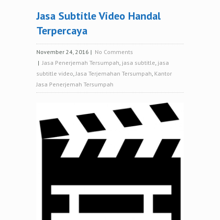
Jasa Subtitle Video Handal
Terpercaya
November 24, 2016
|
No Comments
|
Jasa Penerjemah Tersumpah
,
jasa subtitle
,
jasa
subtitle video
,
Jasa Terjemahan Tersumpah
,
Kantor
Jasa Penerjemah Tersumpah