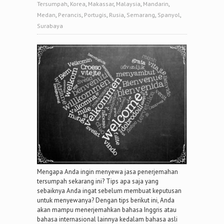
Tersumpah
,
Korea
,
Makassar
,
Malaysia
,
Mandarin
,
Medan
,
Perancis
,
Portugis
,
Rusia
,
Semarang
,
Spanyol
,
Surabaya
Mengapa Anda ingin menyewa jasa penerjemahan
tersumpah sekarang ini? Tips apa saja yang
sebaiknya Anda ingat sebelum membuat keputusan
untuk menyewanya? Dengan tips berikut ini, Anda
akan mampu menerjemahkan bahasa Inggris atau
bahasa internasional lainnya kedalam bahasa asli