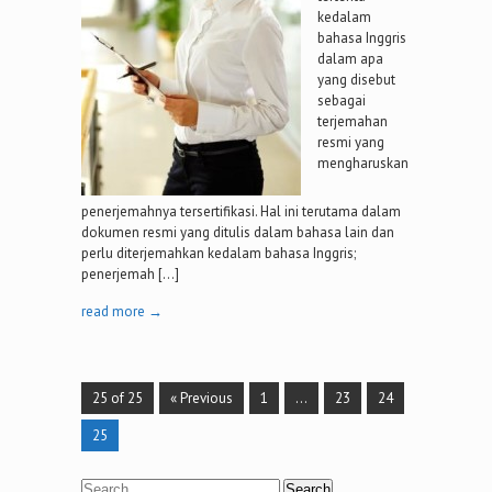
kedalam
bahasa Inggris
dalam apa
yang disebut
sebagai
terjemahan
resmi yang
mengharuskan
penerjemahnya tersertifikasi. Hal ini terutama dalam
dokumen resmi yang ditulis dalam bahasa lain dan
perlu diterjemahkan kedalam bahasa Inggris;
penerjemah […]
read more →
25 of 25
« Previous
1
…
23
24
25