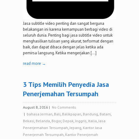
Jasa subtitle video penting dan sangat berguna
belakangan ini karena kemampuan berbagi video di
seluruh dunia. Penting bagi jasa subtitle video untuk
menghasilkan tulisan yang akurat, terformat dengan
baik, dan dapat dibaca dengan jelas ketika ada
pemirsa langsung. Ketika mengerjakan […]
read more →
3 Tips Memilih Penyedia Jasa
Penerjemahan Tersumpah
August 8, 2016
|
No Comments
|
bahasa Jerman
,
Bali
,
Balikpapan
,
Bandung
,
Batam
,
Bekasi
,
Belanda
,
Bogor
,
Depok
,
Inggris
,
Italia
,
Jasa
Penerjemahan Tersumpah
,
Jepang
,
Kantor Jasa
Penerjemah Tersumpah
,
Kantor Penerjemah