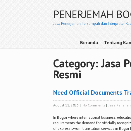
PENERJEMAH B
Jasa Penerjemah Tersumpah dan Interpreter Re
Beranda
Tentang Ka
Category: Jasa
Resmi
Need Official Documents Tr
August 11, 2025
|
No Comments
|
Jasa Penerj
In Bogor where international business, educatio
requirements the demand for officially recogniz
of express sworn translation services in Bogor f