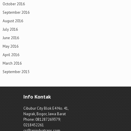
October 2016
September 2016
August 2016
July 2016
June 2016
May 2016
April 2016
March 2016
September 2015
Info Kontak
Cibubur City Blok E4 No. 41,
Nagrak, Bogor, Jawa Barat
Phone: 081287269379;
0218452261
cs@anindyatrans.com