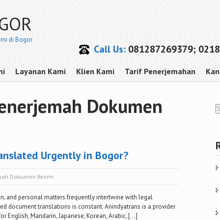
OGOR
smi di Bogor
Call Us:
081287269379; 0218
mi
Layanan Kami
Klien Kami
Tarif Penerjemahan
Kan
 Penerjemah Dokumen
anslated Urgently in Bogor?
emah Dokumen Resmi
n, and personal matters frequently intertwine with legal
ed document translations is constant. Anindyatrans is a provider
or English, Mandarin, Japanese, Korean, Arabic, […]