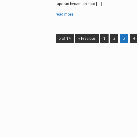
laporan keuangan saat […]
read more →
3 of 14
« Previous
1
2
3
4