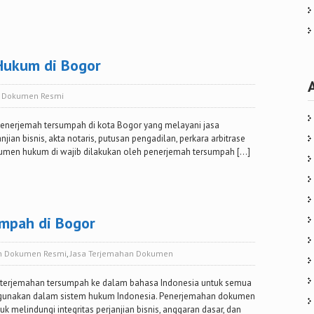
Hukum di Bogor
h Dokumen Resmi
penerjemah tersumpah di kota Bogor yang melayani jasa
an bisnis, akta notaris, putusan pengadilan, perkara arbitrase
okumen hukum di wajib dilakukan oleh penerjemah tersumpah […]
mpah di Bogor
h Dokumen Resmi
,
Jasa Terjemahan Dokumen
terjemahan tersumpah ke dalam bahasa Indonesia untuk semua
gunakan dalam sistem hukum Indonesia. Penerjemahan dokumen
elindungi integritas perjanjian bisnis, anggaran dasar, dan