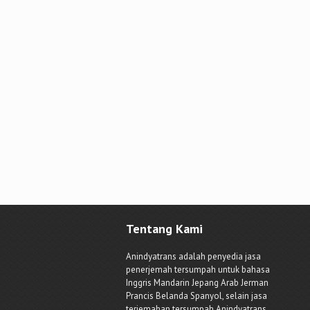
Tentang Kami
Anindyatrans adalah penyedia jasa
penerjemah tersumpah untuk bahasa
Inggris Mandarin Jepang Arab Jerman
Prancis Belanda Spanyol, selain jasa
terjemahan tersumpah Anindyatrans